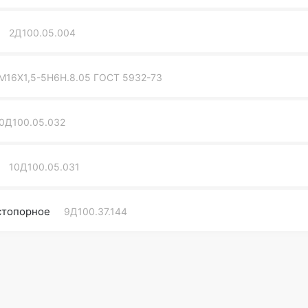
2Д100.05.004
М16Х1,5-5Н6Н.8.05 ГОСТ 5932-73
0Д100.05.032
10Д100.05.031
стопорное
9Д100.37.144