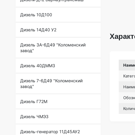
Дизель 10Д100
Дизель 14Д40 У2
Характ
Дизель 3А-6Д49 "Коломенский
завод"
Наим
Дизель 40ДММЗ
Катег
Дизель 7-6Д49 "Коломенский
завод"
Наиме
Обоз
Дизель Г72М
Колич
Дизель ЧМЭ3
Дизель-генератор 11Д45АУ2