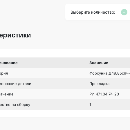
Выберите количество:
еристики
енование
Значение
ория
Форсунка Д49.85спч-
нование детали
Прокладка
начение
РИ 471.04.74-20
ество на сборку
1