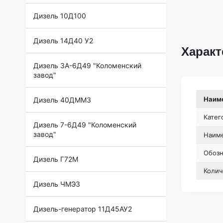
Дизель 10Д100
Дизель 14Д40 У2
Характ
Дизель 3А-6Д49 "Коломенский
завод"
Наим
Дизель 40ДММЗ
Катег
Дизель 7-6Д49 "Коломенский
завод"
Наиме
Обоз
Дизель Г72М
Колич
Дизель ЧМЭ3
Дизель-генератор 11Д45АУ2