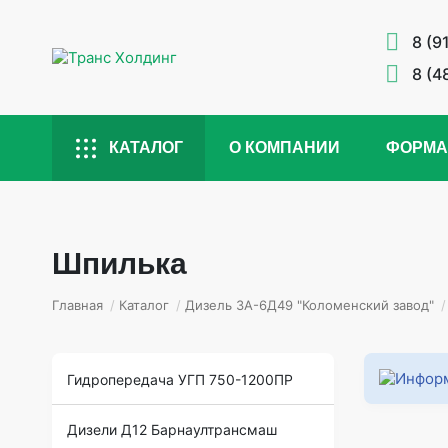
8 (9
8 (4
КАТАЛОГ
О КОМПАНИИ
ФОРМА
Шпилька
Главная
/
Каталог
/
Дизель 3А-6Д49 "Коломенский завод"
/
Гидропередача УГП 750-1200ПР
Дизели Д12 Барнаултрансмаш