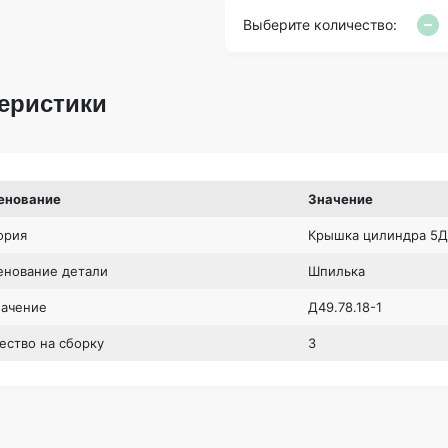
Выберите количество:
еристики
енование
Значение
ория
Крышка цилиндра 5Д
нование детали
Шпилька
начение
Д49.78.18-1
ество на сборку
3