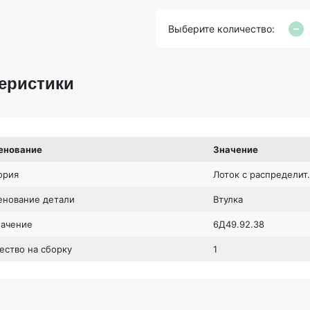
Выберите количество:
еристики
енование
Значение
ория
Лоток с распределит
нование детали
Втулка
начение
6Д49.92.38
ество на сборку
1