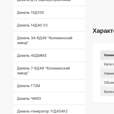
Дизель 10Д100
Дизель 14Д40 У2
Характ
Дизель 3А-6Д49 "Коломенский
завод"
Наим
Дизель 40ДММЗ
Катег
Дизель 7-6Д49 "Коломенский
завод"
Наиме
Обоз
Дизель Г72М
Колич
Дизель ЧМЭ3
Дизель-генератор 11Д45АУ2