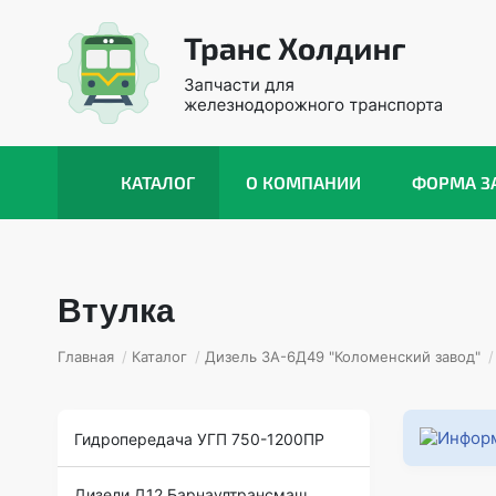
КАТАЛОГ
О КОМПАНИИ
ФОРМА З
Втулка
Главная
/
Каталог
/
Дизель 3А-6Д49 "Коломенский завод"
/
Гидропередача УГП 750-1200ПР
Дизели Д12 Барнаултрансмаш