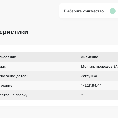
Выберите количество:
еристики
енование
Значение
ория
Монтаж проводов 3А
нование детали
Заглушка
начение
1-9ДГ.94.44
ество на сборку
2