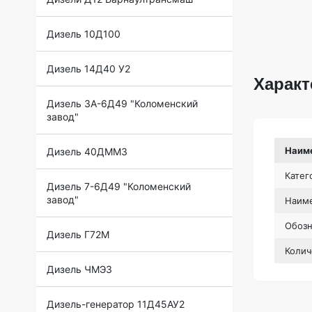
Дизель 10Д100
Дизель 14Д40 У2
Характ
Дизель 3А-6Д49 "Коломенский
завод"
Наим
Дизель 40ДММЗ
Катег
Дизель 7-6Д49 "Коломенский
завод"
Наиме
Обоз
Дизель Г72М
Колич
Дизель ЧМЭ3
Дизель-генератор 11Д45АУ2