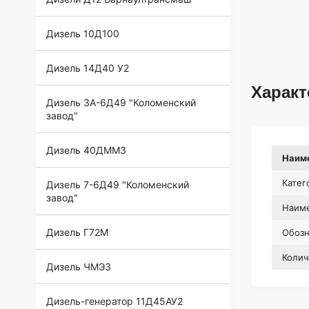
Дизель 10Д100
Дизель 14Д40 У2
Характ
Дизель 3А-6Д49 "Коломенский
завод"
Дизель 40ДММЗ
Наим
Катег
Дизель 7-6Д49 "Коломенский
завод"
Наиме
Дизель Г72М
Обоз
Колич
Дизель ЧМЭ3
Дизель-генератор 11Д45АУ2