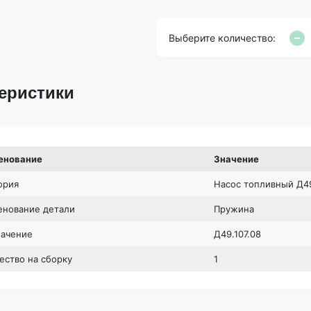
Выберите количество:
еристики
енование
Значение
ория
Насос топливный Д49
нование детали
Пружина
начение
Д49.107.08
ество на сборку
1