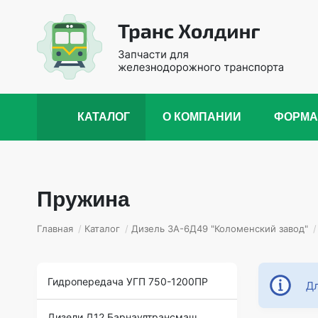
КАТАЛОГ
О КОМПАНИИ
ФОРМА
Пружина
Главная
/
Каталог
/
Дизель 3А-6Д49 "Коломенский завод"
/
Гидропередача УГП 750-1200ПР
Дл
Дизели Д12 Барнаултрансмаш