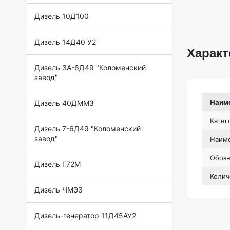
Дизель 10Д100
Дизель 14Д40 У2
Характ
Дизель 3А-6Д49 "Коломенский
завод"
Наим
Дизель 40ДММЗ
Катег
Дизель 7-6Д49 "Коломенский
завод"
Наиме
Обоз
Дизель Г72М
Колич
Дизель ЧМЭ3
Дизель-генератор 11Д45АУ2