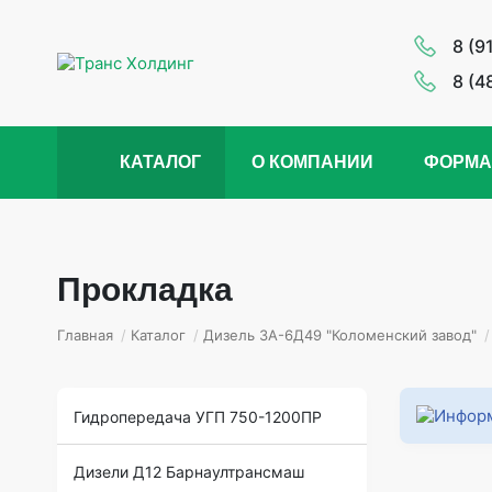
8 (9
8 (4
КАТАЛОГ
О КОМПАНИИ
ФОРМА
Прокладка
Главная
/
Каталог
/
Дизель 3А-6Д49 "Коломенский завод"
/
Гидропередача УГП 750-1200ПР
Дизели Д12 Барнаултрансмаш