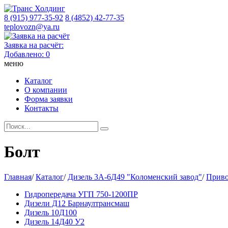
8 (915) 977-35-92
8 (4852) 42-77-35
teplovozn@ya.ru
Заявка на расчёт:
Добавлено:
0
меню
Каталог
О компании
Форма заявки
Контакты
Болт
Главная
/
Каталог
/
Дизель 3А-6Д49 "Коломенский завод"
/
Приво
Гидропередача УГП 750-1200ПР
Дизели Д12 Барнаултрансмаш
Дизель 10Д100
Дизель 14Д40 У2