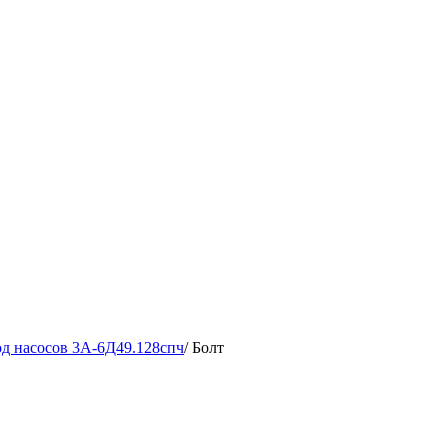
д насосов 3А-6Д49.128спч
/
Болт