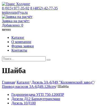
8 (915) 977-35-92
8 (4852) 42-77-35
teplovozn@ya.ru
Заявка на расчёт:
Добавлено:
0
меню
Каталог
О компании
Форма заявки
Контакты
Шайба
Главная
/
Каталог
/
Дизель 3А-6Д49 "Коломенский завод"
/
Привод насосов 3А-6Д49.128спч
/
Шайба
Гидропередача УГП 750-1200ПР
Дизели Д12 Барнаултрансмаш
Дизель 10Д100