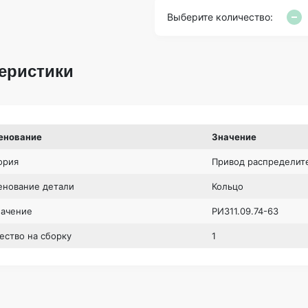
Выберите количество:
еристики
енование
Значение
ория
Привод распределит
нование детали
Кольцо
начение
РИ311.09.74-63
ество на сборку
1