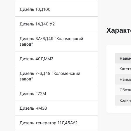
Дизель 10Д100
Дизель 14Д40 У2
Характ
Дизель 3А-6Д49 "Коломенский
завод"
Наим
Дизель 40ДММЗ
Катег
Дизель 7-6Д49 "Коломенский
завод"
Наиме
Обоз
Дизель Г72М
Колич
Дизель ЧМЭ3
Дизель-генератор 11Д45АУ2