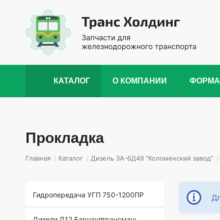
КАТАЛОГ
О КОМПАНИИ
ФОРМА
Прокладка
Главная
/
Каталог
/
Дизель 3А-6Д49 "Коломенский завод"
/
Гидропередача УГП 750-1200ПР
Дл
Дизели Д12 Барнаултрансмаш