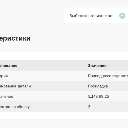
Выберите количество:
еристики
енование
Значение
ория
Привод распределит
нование детали
Прокладка
начение
5Д49.69.25
ество на сборку
2