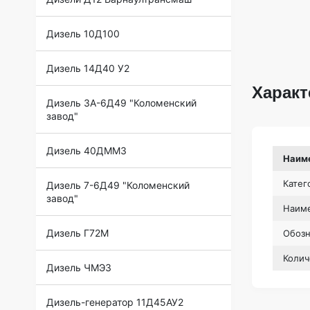
Дизель 10Д100
Дизель 14Д40 У2
Характ
Дизель 3А-6Д49 "Коломенский
завод"
Дизель 40ДММЗ
Наим
Катег
Дизель 7-6Д49 "Коломенский
завод"
Наиме
Дизель Г72М
Обоз
Колич
Дизель ЧМЭ3
Дизель-генератор 11Д45АУ2