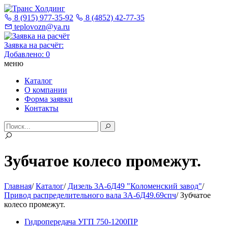
8 (915) 977-35-92
8 (4852) 42-77-35
teplovozn@ya.ru
Заявка на расчёт:
Добавлено:
0
меню
Каталог
О компании
Форма заявки
Контакты
Зубчатое колесо промежут.
Главная
/
Каталог
/
Дизель 3А-6Д49 "Коломенский завод"
/
Привод распределительного вала 3А-6Д49.69спч
/
Зубчатое
колесо промежут.
Гидропередача УГП 750-1200ПР