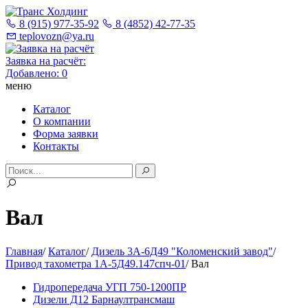
8 (915) 977-35-92
8 (4852) 42-77-35
teplovozn@ya.ru
Заявка на расчёт:
Добавлено:
0
меню
Каталог
О компании
Форма заявки
Контакты
Вал
Главная
/
Каталог
/
Дизель 3А-6Д49 "Коломенский завод"
/
Привод тахометра 1А-5Д49.147спч-01
/
Вал
Гидропередача УГП 750-1200ПР
Дизели Д12 Барнаултрансмаш