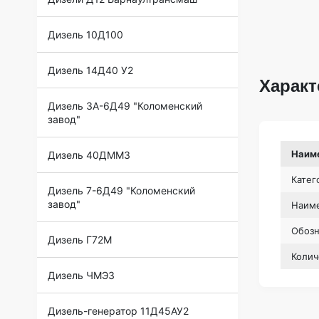
Дизель 10Д100
Дизель 14Д40 У2
Характ
Дизель 3А-6Д49 "Коломенский
завод"
Наим
Дизель 40ДММЗ
Катег
Дизель 7-6Д49 "Коломенский
завод"
Наиме
Обоз
Дизель Г72М
Колич
Дизель ЧМЭ3
Дизель-генератор 11Д45АУ2