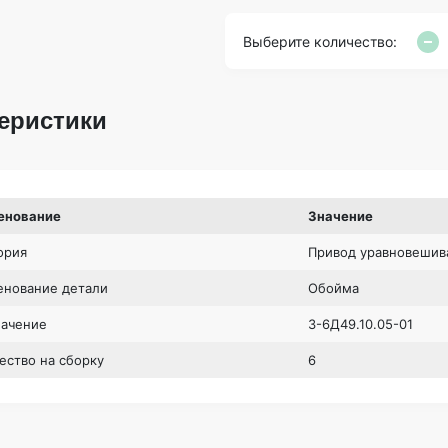
Выберите количество:
еристики
енование
Значение
ория
Привод уравновешив
нование детали
Обойма
начение
3-6Д49.10.05-01
ество на сборку
6