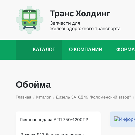
КАТАЛОГ
О КОМПАНИИ
ФОРМА
Обойма
Главная
/
Каталог
/
Дизель 3А-6Д49 "Коломенский завод"
/
Гидропередача УГП 750-1200ПР
Дизели Д12 Барнаултрансмаш