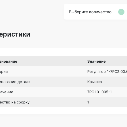
Выберите количество:
еристики
енование
Значение
ория
Регулятор 1-7РС2.00
нование детали
Крышка
начение
7РС1.01.005-1
ество на сборку
1