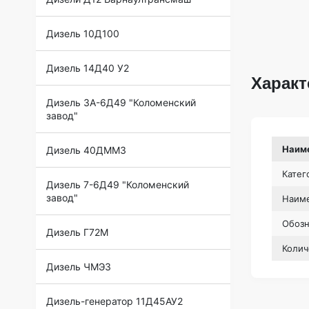
Дизель 10Д100
Дизель 14Д40 У2
Характ
Дизель 3А-6Д49 "Коломенский
завод"
Наим
Дизель 40ДММЗ
Катег
Дизель 7-6Д49 "Коломенский
завод"
Наиме
Обоз
Дизель Г72М
Колич
Дизель ЧМЭ3
Дизель-генератор 11Д45АУ2