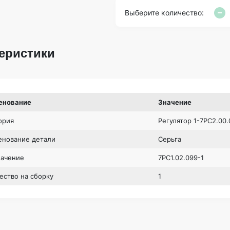
Выберите количество:
еристики
енование
Значение
ория
Регулятор 1-7РС2.00
нование детали
Серьга
начение
7РС1.02.099-1
ество на сборку
1