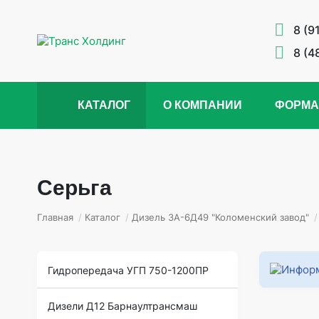
8 (9
8 (4
КАТАЛОГ
О КОМПАНИИ
ФОРМА
Серьга
Главная
/
Каталог
/
Дизель 3А-6Д49 "Коломенский завод"
/
Гидропередача УГП 750-1200ПР
Дизели Д12 Барнаултрансмаш