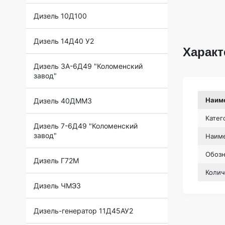
Дизель 10Д100
Дизель 14Д40 У2
Характ
Дизель 3А-6Д49 "Коломенский
завод"
Наим
Дизель 40ДММЗ
Катег
Дизель 7-6Д49 "Коломенский
завод"
Наиме
Обоз
Дизель Г72М
Колич
Дизель ЧМЭ3
Дизель-генератор 11Д45АУ2