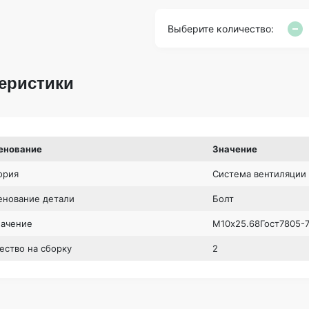
Выберите количество:
еристики
енование
Значение
ория
Система вентиляции 
нование детали
Болт
начение
М10х25.68Гост7805-
ество на сборку
2