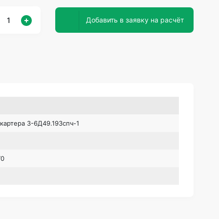
Добавить в заявку на расчёт
картера 3-6Д49.193спч-1
70