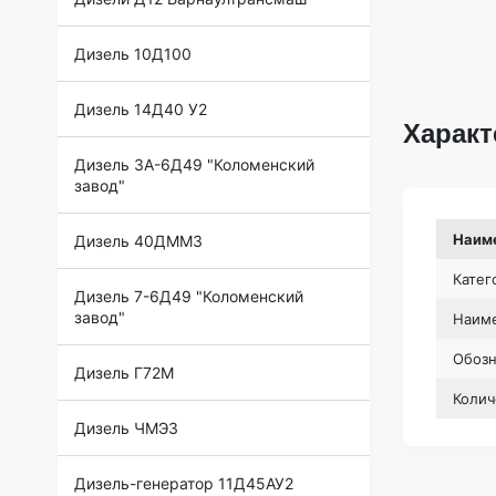
Дизель 10Д100
Дизель 14Д40 У2
Характ
Дизель 3А-6Д49 "Коломенский
завод"
Наим
Дизель 40ДММЗ
Катег
Дизель 7-6Д49 "Коломенский
завод"
Наиме
Обоз
Дизель Г72М
Колич
Дизель ЧМЭ3
Дизель-генератор 11Д45АУ2