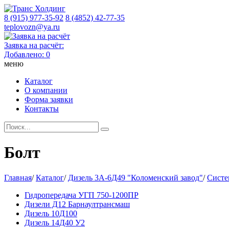
8 (915) 977-35-92
8 (4852) 42-77-35
teplovozn@ya.ru
Заявка на расчёт:
Добавлено:
0
меню
Каталог
О компании
Форма заявки
Контакты
Болт
Главная
/
Каталог
/
Дизель 3А-6Д49 "Коломенский завод"
/
Систе
Гидропередача УГП 750-1200ПР
Дизели Д12 Барнаултрансмаш
Дизель 10Д100
Дизель 14Д40 У2