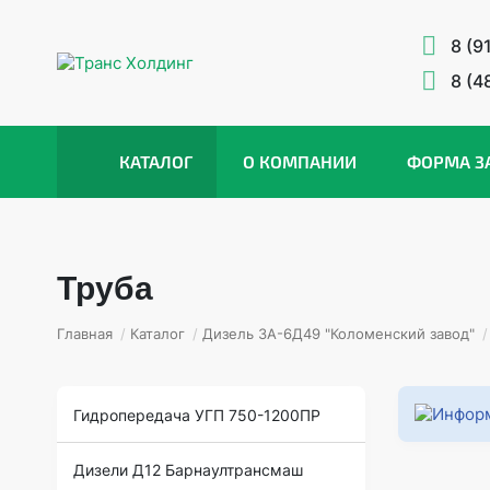
8 (9
8 (4
КАТАЛОГ
О КОМПАНИИ
ФОРМА З
Труба
Главная
/
Каталог
/
Дизель 3А-6Д49 "Коломенский завод"
/
Гидропередача УГП 750-1200ПР
Дизели Д12 Барнаултрансмаш