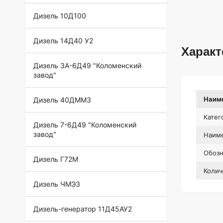
Дизель 10Д100
Дизель 14Д40 У2
Характ
Дизель 3А-6Д49 "Коломенский
завод"
Наим
Дизель 40ДММЗ
Катег
Дизель 7-6Д49 "Коломенский
завод"
Наиме
Обоз
Дизель Г72М
Колич
Дизель ЧМЭ3
Дизель-генератор 11Д45АУ2