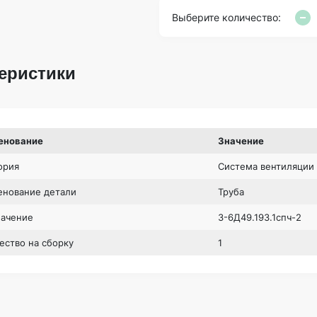
Выберите количество:
еристики
енование
Значение
ория
Система вентиляции 
нование детали
Труба
начение
3-6Д49.193.1спч-2
ество на сборку
1