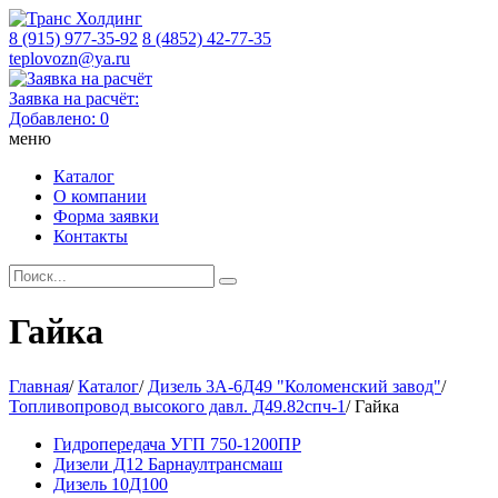
8 (915) 977-35-92
8 (4852) 42-77-35
teplovozn@ya.ru
Заявка на расчёт:
Добавлено:
0
меню
Каталог
О компании
Форма заявки
Контакты
Гайка
Главная
/
Каталог
/
Дизель 3А-6Д49 "Коломенский завод"
/
Топливопровод высокого давл. Д49.82спч-1
/
Гайка
Гидропередача УГП 750-1200ПР
Дизели Д12 Барнаултрансмаш
Дизель 10Д100