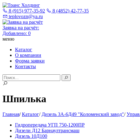
8 (915) 977-35-92
8 (4852) 42-77-35
teplovozn@ya.ru
Заявка на расчёт:
Добавлено:
0
меню
Каталог
О компании
Форма заявки
Контакты
Шпилька
Главная
/
Каталог
/
Дизель 3А-6Д49 "Коломенский завод"
/
Управ
Гидропередача УГП 750-1200ПР
Дизели Д12 Барнаултрансмаш
Дизель 10Д100