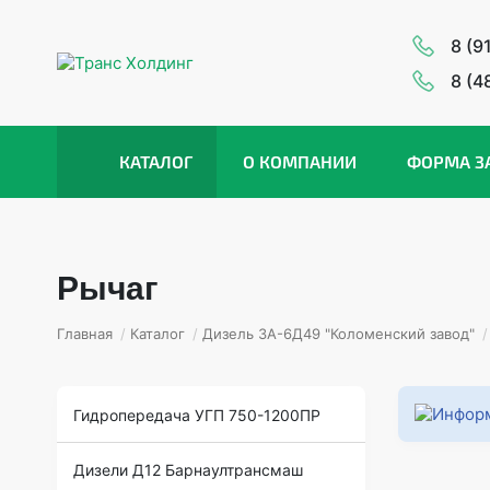
8 (9
8 (4
КАТАЛОГ
О КОМПАНИИ
ФОРМА З
Рычаг
Главная
/
Каталог
/
Дизель 3А-6Д49 "Коломенский завод"
/
Гидропередача УГП 750-1200ПР
Дизели Д12 Барнаултрансмаш