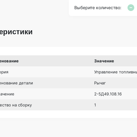
Выберите количество:
еристики
енование
Значение
ория
Управление топливн
нование детали
Рычаг
начение
2-5Д49.108.16
ество на сборку
1