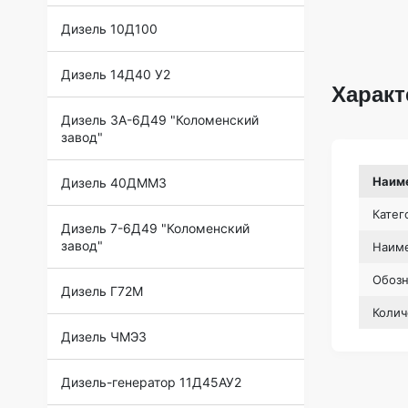
Дизель 10Д100
Дизель 14Д40 У2
Характ
Дизель 3А-6Д49 "Коломенский
завод"
Наим
Дизель 40ДММЗ
Катег
Дизель 7-6Д49 "Коломенский
завод"
Наиме
Обоз
Дизель Г72М
Колич
Дизель ЧМЭ3
Дизель-генератор 11Д45АУ2