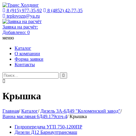
8 (915) 977-35-92
8 (4852) 42-77-35
teplovozn@ya.ru
Заявка на расчёт:
Добавлено:
0
меню
Каталог
О компании
Форма заявки
Контакты
Крышка
Главная
/
Каталог
/
Дизель 3А-6Д49 "Коломенский завод"
/
Ванна масляная 6Д49.179спч-4
/
Крышка
Гидропередача УГП 750-1200ПР
Дизели Д12 Барнаултрансмаш