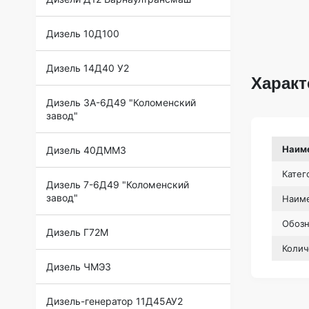
Дизель 10Д100
Дизель 14Д40 У2
Характ
Дизель 3А-6Д49 "Коломенский
завод"
Наим
Дизель 40ДММЗ
Катег
Дизель 7-6Д49 "Коломенский
завод"
Наиме
Обоз
Дизель Г72М
Колич
Дизель ЧМЭ3
Дизель-генератор 11Д45АУ2