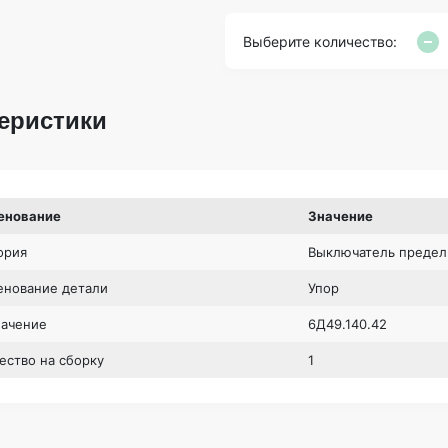
Выберите количество:
еристики
енование
Значение
ория
Выключатель предел
нование детали
Упор
начение
6Д49.140.42
ество на сборку
1