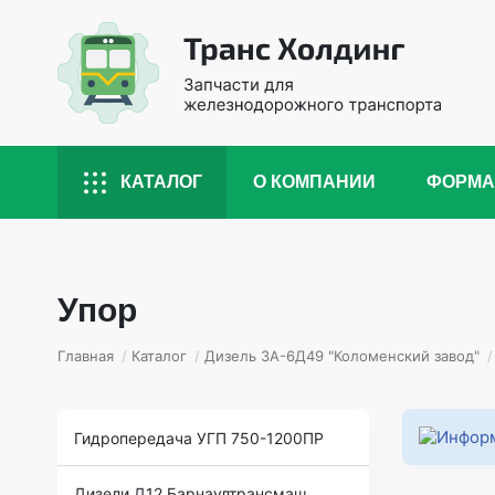
КАТАЛОГ
О КОМПАНИИ
ФОРМА
Упор
Главная
/
Каталог
/
Дизель 3А-6Д49 "Коломенский завод"
/
Гидропередача УГП 750-1200ПР
Дизели Д12 Барнаултрансмаш