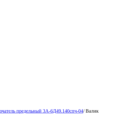
чатель предельный 3А-6Д49.140спч-04
/
Валик