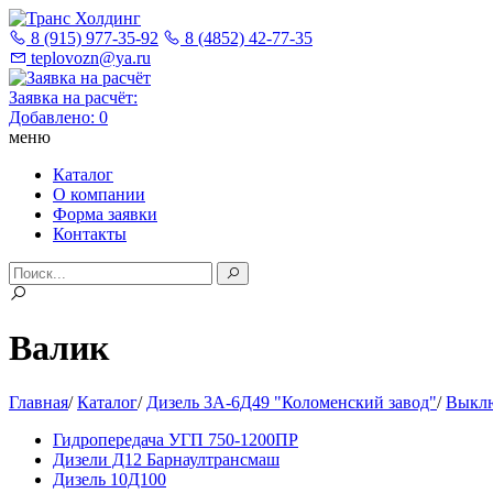
8 (915) 977-35-92
8 (4852) 42-77-35
teplovozn@ya.ru
Заявка на расчёт:
Добавлено:
0
меню
Каталог
О компании
Форма заявки
Контакты
Валик
Главная
/
Каталог
/
Дизель 3А-6Д49 "Коломенский завод"
/
Выклю
Гидропередача УГП 750-1200ПР
Дизели Д12 Барнаултрансмаш
Дизель 10Д100