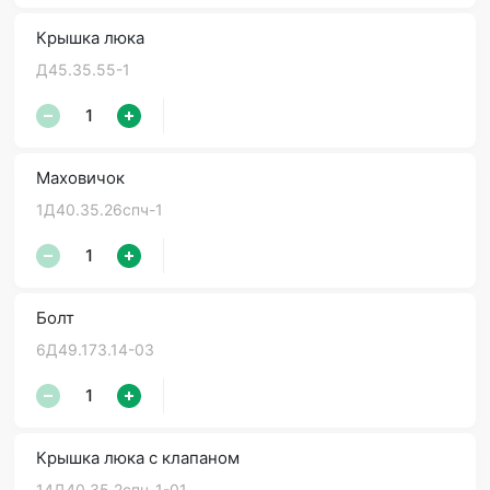
Крышка люка
Д45.35.55-1
Маховичок
1Д40.35.26спч-1
Болт
6Д49.173.14-03
Крышка люка с клапаном
14Д40.35.2спч-1-01