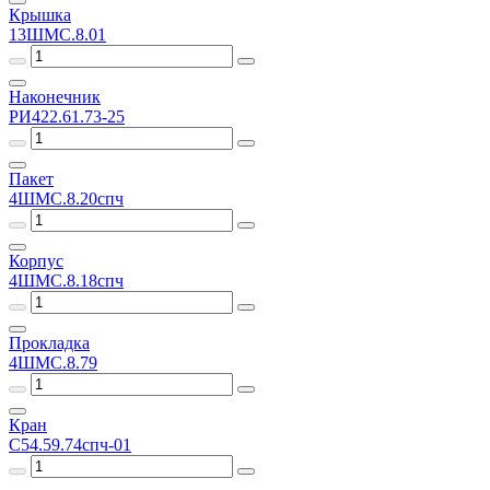
Крышка
13ШМС.8.01
Наконечник
РИ422.61.73-25
Пакет
4ШМС.8.20спч
Корпус
4ШМС.8.18спч
Прокладка
4ШМС.8.79
Кран
С54.59.74спч-01