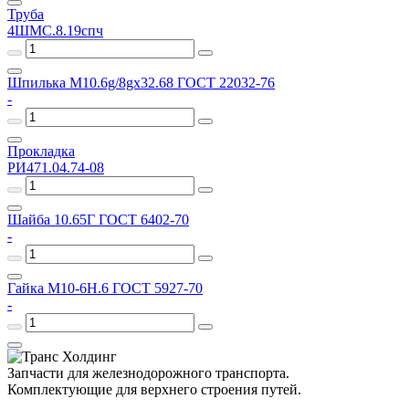
Труба
4ШМС.8.19спч
Шпилька М10.6g/8gх32.68 ГОСТ 22032-76
-
Прокладка
РИ471.04.74-08
Шайба 10.65Г ГОСТ 6402-70
-
Гайка М10-6Н.6 ГОСТ 5927-70
-
Запчасти для железнодорожного транспорта.
Комплектующие для верхнего строения путей.