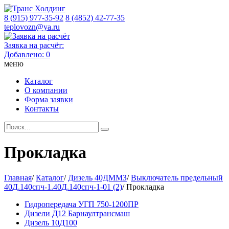
8 (915) 977-35-92
8 (4852) 42-77-35
teplovozn@ya.ru
Заявка на расчёт:
Добавлено:
0
меню
Каталог
О компании
Форма заявки
Контакты
Прокладка
Главная
/
Каталог
/
Дизель 40ДММЗ
/
Выключатель предельный
40Д.140спч-1.40Д.140спч-1-01 (2)
/
Прокладка
Гидропередача УГП 750-1200ПР
Дизели Д12 Барнаултрансмаш
Дизель 10Д100