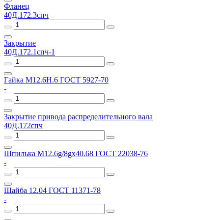
Фланец
40Д.172.3спч
Закрытие
40Д.172.1спч-1
Гайка М12.6Н.6 ГОСТ 5927-70
-
Закрытие привода распределительного вала
40Д.172спч
Шпилька М12.6g/8gх40.68 ГОСТ 22038-76
-
Шайба 12.04 ГОСТ 11371-78
-