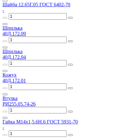
Шайба 12.65Г.05 ГОСТ 6402-70
-
Шпилька
40Д.172.09
Шпилька
40Д.172.04
Кожух
40Д.172.01
Втулка
РИ255.05.74-26
Гайка М14х1,5.6Н.6 ГОСТ 5931-70
-