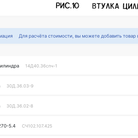
Для расчёта стоимости, вы можете добавить товар 
цилиндра
14Д40.36спч-1
а
30Д.36.03-9
а
30Д.36.02-8
270-5.4
СЧ102.107.425