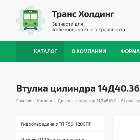
КАТАЛОГ
О КОМПАНИИ
ФОРМА
Втулка цилиндра 14Д40.36
Главная
/
Каталог
/
Дизель-генератор 11Д45АУ2
/
Втулка ц
Гидропередача УГП 750-1200ПР
Дизели Д12 Барнаултрансмаш