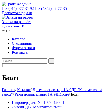
8 (915) 977-35-92
8 (4852) 42-77-35
teplovozn@ya.ru
Заявка на расчёт:
Добавлено:
0
меню
Каталог
О компании
Форма заявки
Контакты
Болт
Главная
/
Каталог
/
Дизель-генератор 1А-9ДГ "Коломенский
завод"
/
Рама поддизельная 1А-9ДГ.1спч
/
Болт
Гидропередача УГП 750-1200ПР
Дизели Д12 Барнаултрансмаш