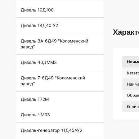
Дизель 10Д100
Дизель 14Д40 У2
Характ
Дизель 3А-6Д49 "Коломенский
завод"
Наим
Дизель 40ДММЗ
Катег
Дизель 7-6Д49 "Коломенский
завод"
Наиме
Обоз
Дизель Г72М
Колич
Дизель ЧМЭ3
Дизель-генератор 11Д45АУ2