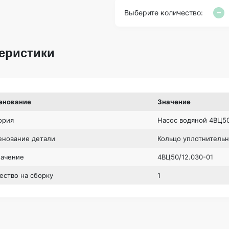
Выберите количество:
еристики
енование
Значение
ория
Насос водяной 4ВЦ50
нование детали
Кольцо уплотнитель
начение
4ВЦ50/12.030-01
ество на сборку
1