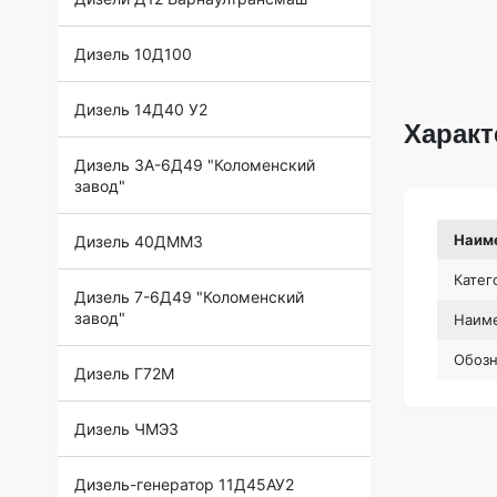
Дизель 10Д100
Дизель 14Д40 У2
Характ
Дизель 3А-6Д49 "Коломенский
завод"
Наим
Дизель 40ДММЗ
Катег
Дизель 7-6Д49 "Коломенский
завод"
Наиме
Обоз
Дизель Г72М
Дизель ЧМЭ3
Дизель-генератор 11Д45АУ2