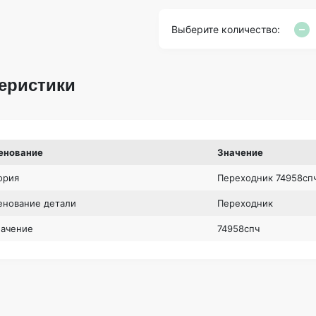
Выберите количество:
еристики
енование
Значение
ория
Переходник 74958сп
нование детали
Переходник
начение
74958спч