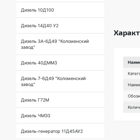
Дизель 10Д100
Дизель 14Д40 У2
Характ
Дизель 3А-6Д49 "Коломенский
завод"
Наим
Дизель 40ДММЗ
Катег
Дизель 7-6Д49 "Коломенский
завод"
Наиме
Обоз
Дизель Г72М
Колич
Дизель ЧМЭ3
Дизель-генератор 11Д45АУ2