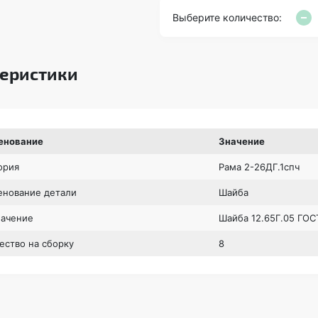
Выберите количество:
еристики
енование
Значение
ория
Рама 2-26ДГ.1спч
нование детали
Шайба
начение
Шайба 12.65Г.05 ГОС
ество на сборку
8