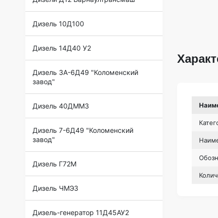
Дизель 10Д100
Дизель 14Д40 У2
Характ
Дизель 3А-6Д49 "Коломенский
завод"
Наим
Дизель 40ДММЗ
Катег
Дизель 7-6Д49 "Коломенский
завод"
Наиме
Обоз
Дизель Г72М
Колич
Дизель ЧМЭ3
Дизель-генератор 11Д45АУ2