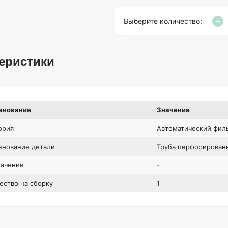
Выберите количество:
еристики
енование
Значение
ория
Автоматический фил
нование детали
Труба перфорирован
начение
-
ество на сборку
1