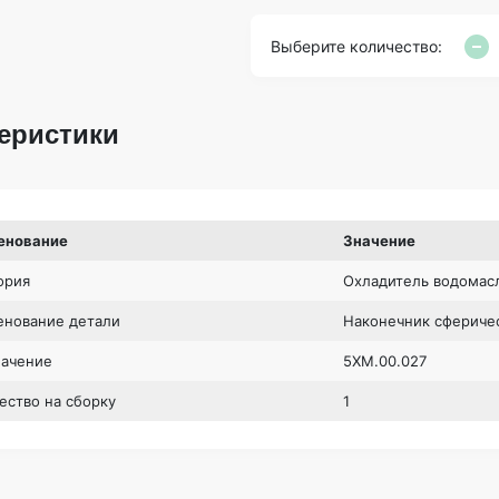
Выберите количество:
еристики
енование
Значение
ория
Охладитель водомас
нование детали
Наконечник сфериче
начение
5ХМ.00.027
ество на сборку
1