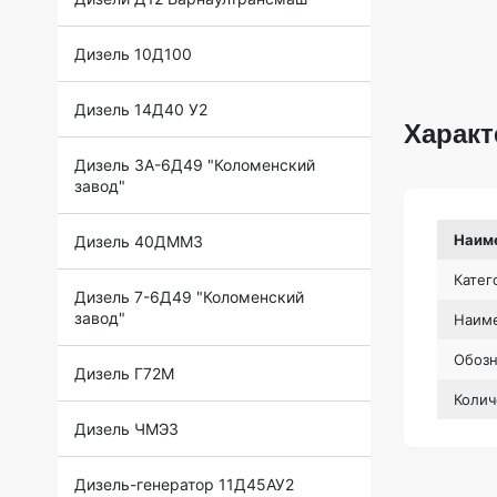
Дизель 10Д100
Дизель 14Д40 У2
Характ
Дизель 3А-6Д49 "Коломенский
завод"
Наим
Дизель 40ДММЗ
Катег
Дизель 7-6Д49 "Коломенский
завод"
Наиме
Обоз
Дизель Г72М
Колич
Дизель ЧМЭ3
Дизель-генератор 11Д45АУ2