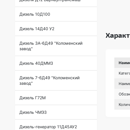
Дизель 10Д100
Дизель 14Д40 У2
Характ
Дизель 3А-6Д49 "Коломенский
завод"
Наим
Дизель 40ДММЗ
Катег
Дизель 7-6Д49 "Коломенский
завод"
Наиме
Обоз
Дизель Г72М
Колич
Дизель ЧМЭ3
Дизель-генератор 11Д45АУ2