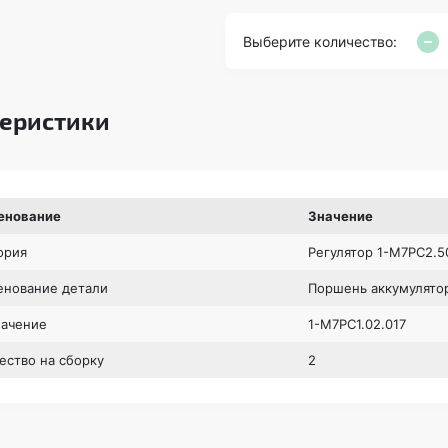
Выберите количество:
еристики
енование
Значение
ория
Регулятор 1-М7РС2.5
нование детали
Поршень аккумулято
начение
1-М7РС1.02.017
ество на сборку
2