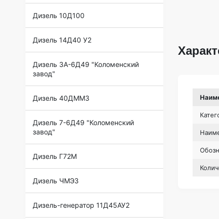
Дизель 10Д100
Дизель 14Д40 У2
Характ
Дизель 3А-6Д49 "Коломенский
завод"
Наим
Дизель 40ДММЗ
Катег
Дизель 7-6Д49 "Коломенский
завод"
Наиме
Обоз
Дизель Г72М
Колич
Дизель ЧМЭ3
Дизель-генератор 11Д45АУ2