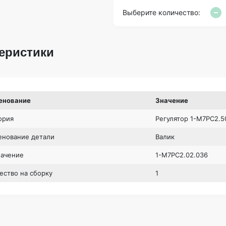
Выберите количество:
еристики
енование
Значение
ория
Регулятор 1-М7РС2.5
нование детали
Валик
начение
1-М7РС2.02.036
ество на сборку
1