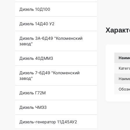
Дизель 10Д100
Дизель 14Д40 У2
Характ
Дизель 3А-6Д49 "Коломенский
завод"
Наим
Дизель 40ДММЗ
Катег
Дизель 7-6Д49 "Коломенский
завод"
Наиме
Обоз
Дизель Г72М
Дизель ЧМЭ3
Дизель-генератор 11Д45АУ2