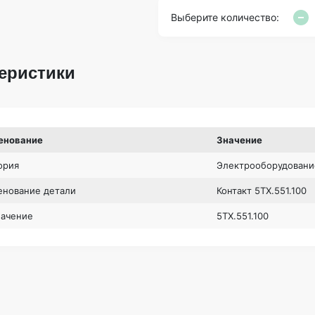
Выберите количество:
еристики
енование
Значение
ория
Электрооборудовани
нование детали
Контакт 5ТХ.551.100
начение
5ТХ.551.100