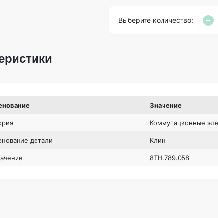
Выберите количество:
еристики
енование
Значение
ория
Коммутационные эле
нование детали
Клин
начение
8ТН.789.058