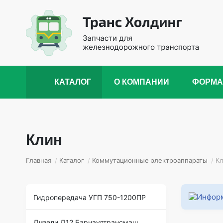
КАТАЛОГ
О КОМПАНИИ
ФОРМА
Клин
Главная
/
Каталог
/
Коммутационные электроаппараты
/
К
Гидропередача УГП 750-1200ПР
Дизели Д12 Барнаултрансмаш