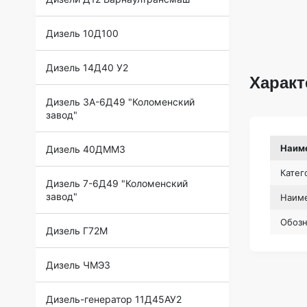
Дизель 10Д100
Дизель 14Д40 У2
Характ
Дизель 3А-6Д49 "Коломенский
завод"
Наим
Дизель 40ДММЗ
Катег
Дизель 7-6Д49 "Коломенский
завод"
Наиме
Обоз
Дизель Г72М
Дизель ЧМЭ3
Дизель-генератор 11Д45АУ2