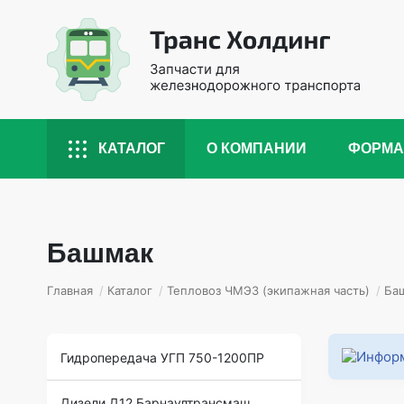
КАТАЛОГ
О КОМПАНИИ
ФОРМА
Башмак
Главная
/
Каталог
/
Тепловоз ЧМЭ3 (экипажная часть)
/
Ба
Гидропередача УГП 750-1200ПР
Дизели Д12 Барнаултрансмаш