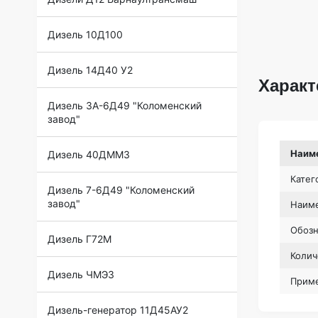
Дизель 10Д100
Дизель 14Д40 У2
Характ
Дизель 3А-6Д49 "Коломенский
завод"
Наим
Дизель 40ДММЗ
Катег
Дизель 7-6Д49 "Коломенский
завод"
Наиме
Обоз
Дизель Г72М
Колич
Дизель ЧМЭ3
Прим
Дизель-генератор 11Д45АУ2