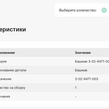
Выберите количество:
еристики
енование
Значение
ория
Башмак 3-02-6471-0
нование детали
Башмак
начение
3-02-6471-003
ество на сборку
1
ечания
-