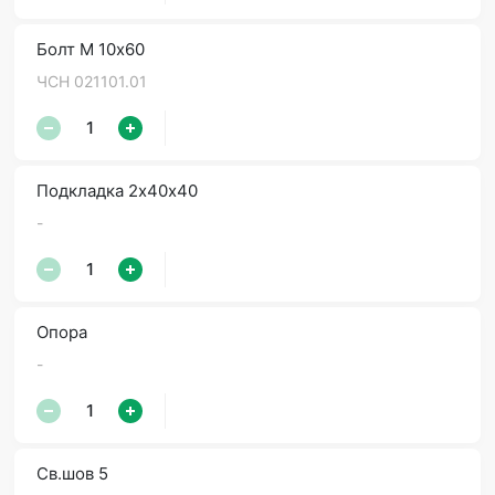
Болт М 10х60
ЧСН 021101.01
Подкладка 2х40х40
-
Опора
-
Св.шов 5