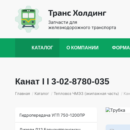
КАТАЛОГ
О КОМПАНИИ
ФОРМА
Канат I I 3-02-8780-035
Главная
/
Каталог
/
Тепловоз ЧМЭ3 (экипажная часть)
/
Кан
Гидропередача УГП 750-1200ПР
Дизели Д12 Барнаултрансмаш