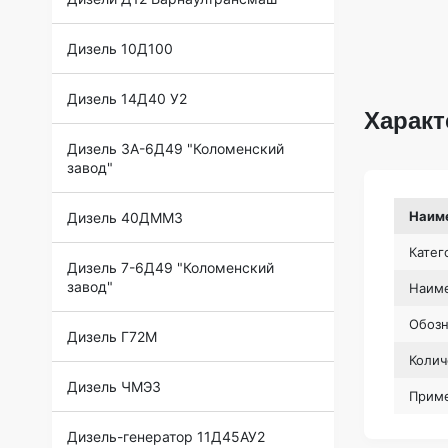
Дизель 10Д100
Дизель 14Д40 У2
Характ
Дизель 3А-6Д49 "Коломенский
завод"
Наим
Дизель 40ДММЗ
Катег
Дизель 7-6Д49 "Коломенский
завод"
Наиме
Обоз
Дизель Г72М
Колич
Дизель ЧМЭ3
Прим
Дизель-генератор 11Д45АУ2