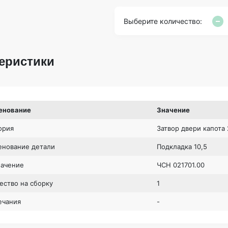
Выберите количество:
еристики
енование
Значение
ория
Затвор двери капота
нование детали
Подкладка 10,5
начение
ЧСН 021701.00
ество на сборку
1
ечания
-